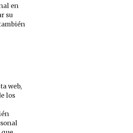
nal en
r su
 también
ta web,
e los
ién
rsonal
o que