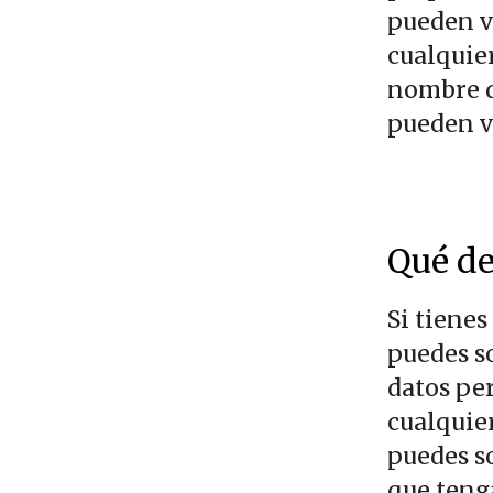
pueden v
cualquie
nombre d
pueden v
Qué de
Si tienes
puedes so
datos pe
cualquie
puedes s
que teng