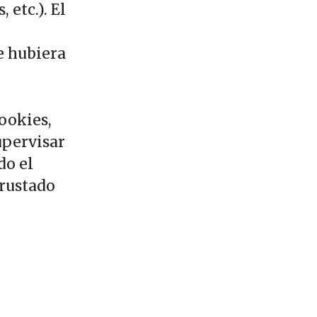
 etc.). El
e hubiera
cookies,
upervisar
do el
crustado