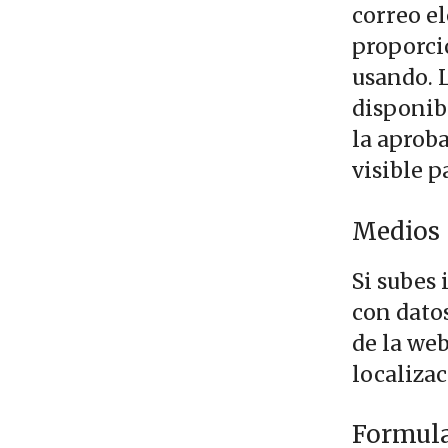
correo e
proporcio
usando. L
disponibl
la aproba
visible p
Medios
Si subes
con datos
de la we
localizac
Formula