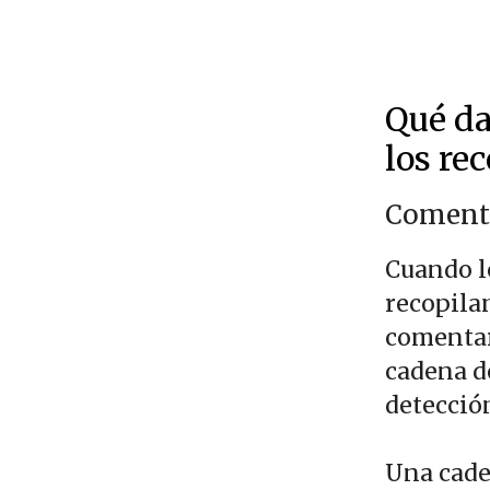
Qué da
los re
Coment
Cuando l
recopila
comentari
cadena d
detecció
Una cade