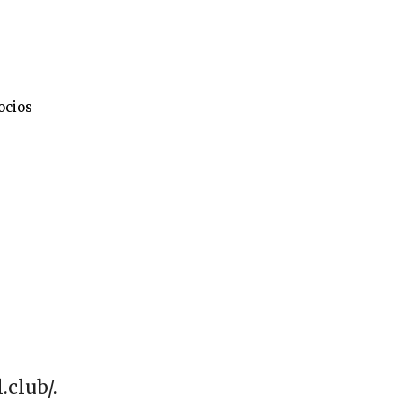
ocios
.club/.