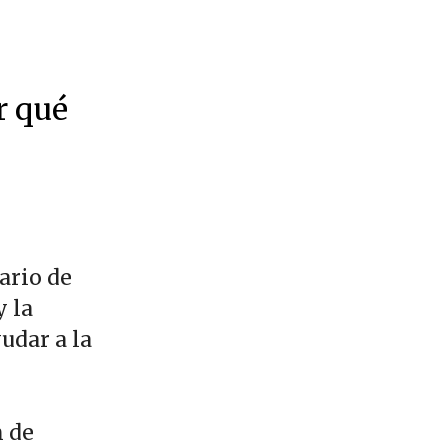
r qué
ario de
y la
udar a la
n de