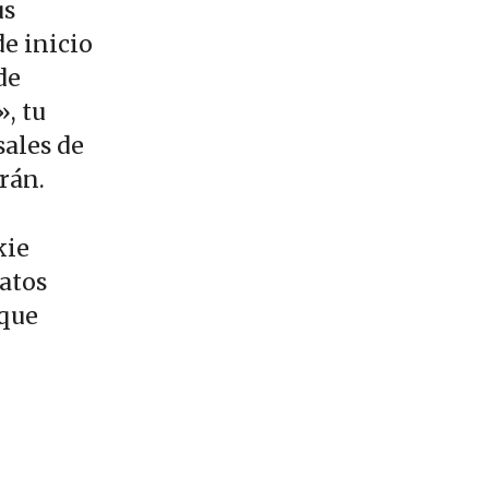
us
de inicio
de
, tu
sales de
rán.
kie
datos
 que