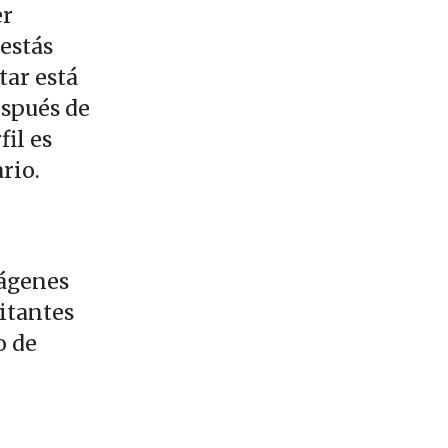
er
 estás
tar está
espués de
il es
rio.
mágenes
sitantes
o de