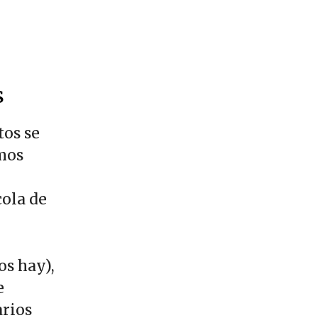
s
tos se
mos
ola de
os hay),
e
arios