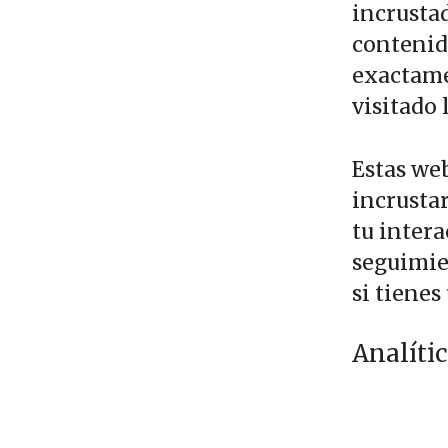
incrustad
contenid
exactame
visitado 
Estas web
incrustar
tu intera
seguimie
si tienes
Analíti