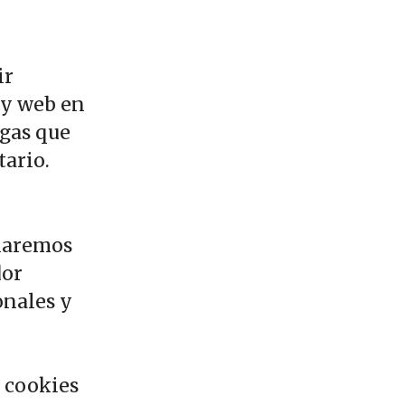
ir
 y web en
ngas que
tario.
alaremos
dor
onales y
 cookies